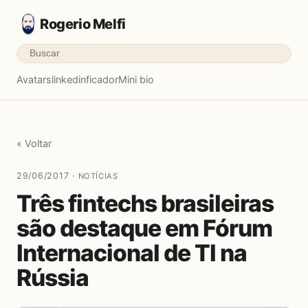
Rogerio Melfi
Avatars
linkedinficador
Mini bio
« Voltar
29/06/2017 ·
NOTÍCIAS
Três fintechs brasileiras
são destaque em Fórum
Internacional de TI na
Rússia