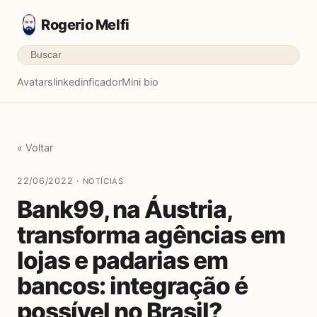
Rogerio Melfi
Avatars
linkedinficador
Mini bio
« Voltar
22/06/2022 ·
NOTÍCIAS
Bank99, na Áustria,
transforma agências em
lojas e padarias em
bancos: integração é
possível no Brasil?