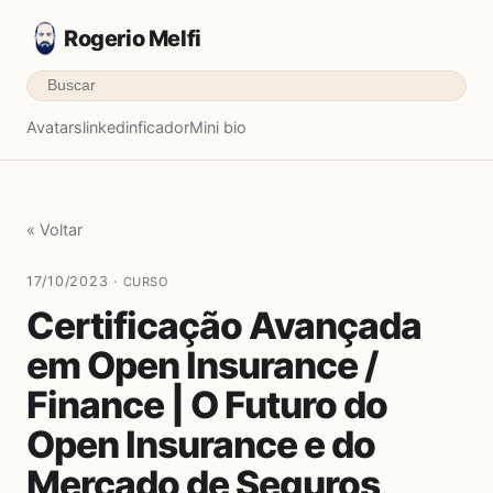
Rogerio Melfi
Avatars
linkedinficador
Mini bio
« Voltar
17/10/2023 ·
CURSO
Certificação Avançada
em Open Insurance /
Finance | O Futuro do
Open Insurance e do
Mercado de Seguros