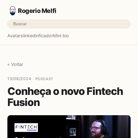
Rogerio Melfi
Avatars
linkedinficador
Mini bio
« Voltar
13/08/2024 ·
PODCAST
Conheça o novo Fintech
Fusion