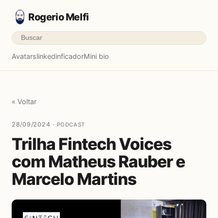
Rogerio Melfi
Avatars
linkedinficador
Mini bio
« Voltar
28/09/2024 ·
PODCAST
Trilha Fintech Voices
com Matheus Rauber e
Marcelo Martins