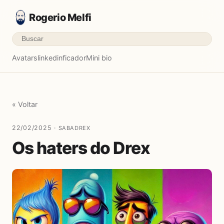
Rogerio Melfi
Avatars
linkedinficador
Mini bio
« Voltar
22/02/2025 ·
SABADREX
Os haters do Drex