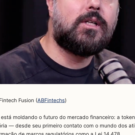
intech Fusion (
ABFintechs
)
stá moldando o futuro do mercado financeiro: a tokeni
ória — desde seu primeiro contato com o mundo dos ativ
ormação de marcos regulatórios como a Lei 14.478.