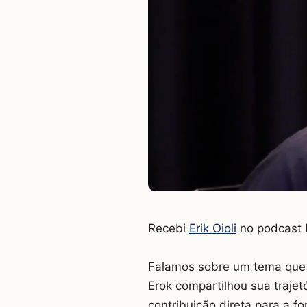
Recebi
Erik Oioli
no podcast F
Falamos sobre um tema que e
Erok compartilhou sua trajet
contribuição direta para a f