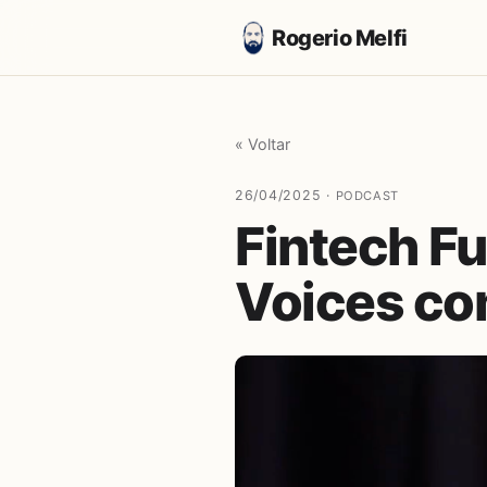
Rogerio Melfi
« Voltar
26/04/2025 ·
PODCAST
Fintech Fu
Voices com