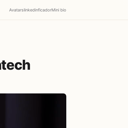
Avatars
linkedinficador
Mini bio
intech