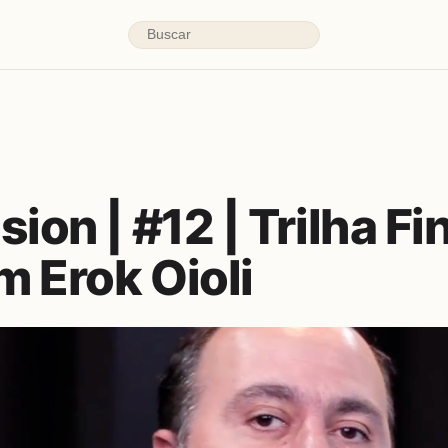
sion | #12 | Trilha F
 Erok Oioli