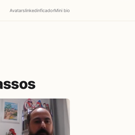
Avatars
linkedinficador
Mini bio
assos