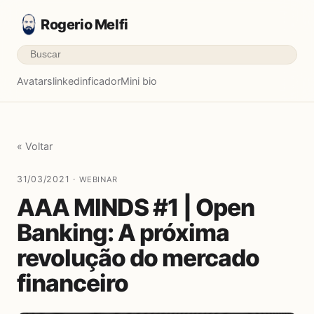
Rogerio Melfi
Avatars
linkedinficador
Mini bio
« Voltar
31/03/2021 ·
WEBINAR
AAA MINDS #1 | Open
Banking: A próxima
revolução do mercado
financeiro