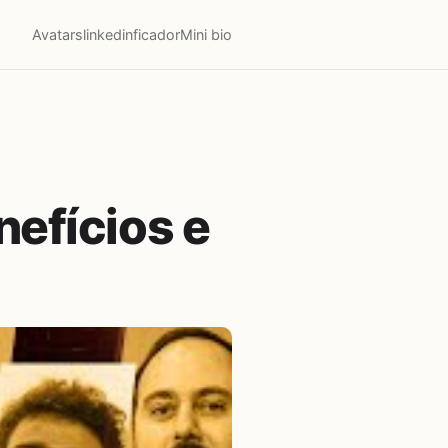
Avatars
linkedinficador
Mini bio
efícios e