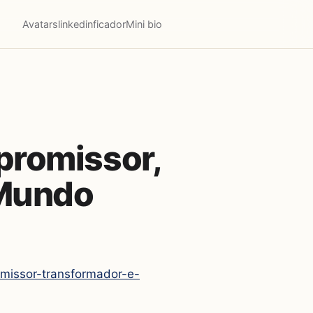
Avatars
linkedinficador
Mini bio
promissor,
 Mundo
missor-transformador-e-