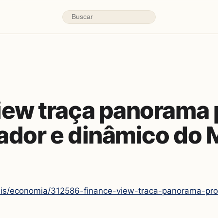
iew traça panorama 
ador e dinâmico do
is/economia/312586-finance-view-traca-panorama-pro