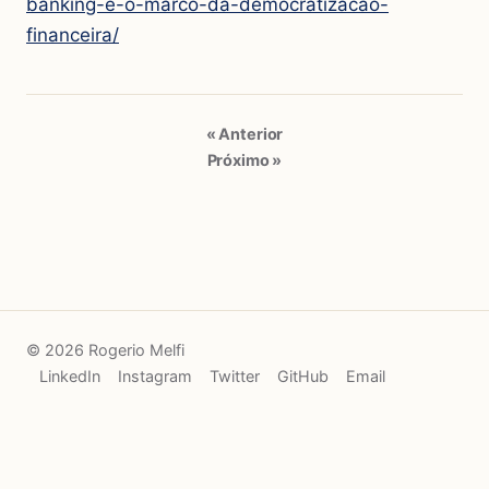
banking-e-o-marco-da-democratizacao-
financeira/
« Anterior
Próximo »
© 2026 Rogerio Melfi
LinkedIn
Instagram
Twitter
GitHub
Email