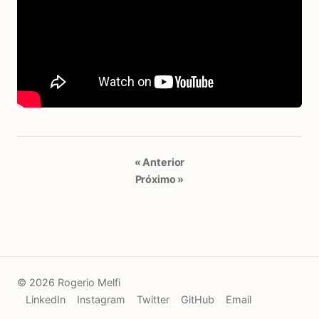
« Anterior
Próximo »
© 2026 Rogerio Melfi
LinkedIn
Instagram
Twitter
GitHub
Email