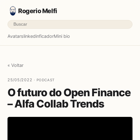
Rogerio Melfi
Avatars
linkedinficador
Mini bio
« Voltar
25/05/2022 ·
PODCAST
O futuro do Open Finance
– Alfa Collab Trends