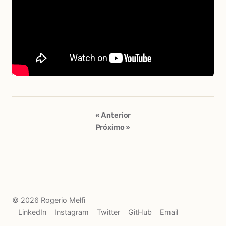
« Anterior
Próximo »
© 2026 Rogerio Melfi
LinkedIn
Instagram
Twitter
GitHub
Email