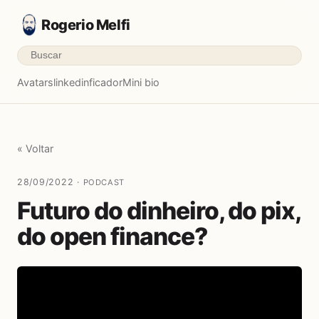
Rogerio Melfi
Avatars
linkedinficador
Mini bio
« Voltar
28/09/2022 ·
PODCAST
Futuro do dinheiro, do pix,
do open finance?