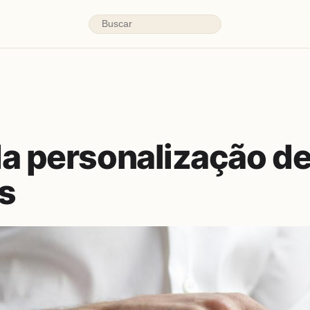
da personalização d
s