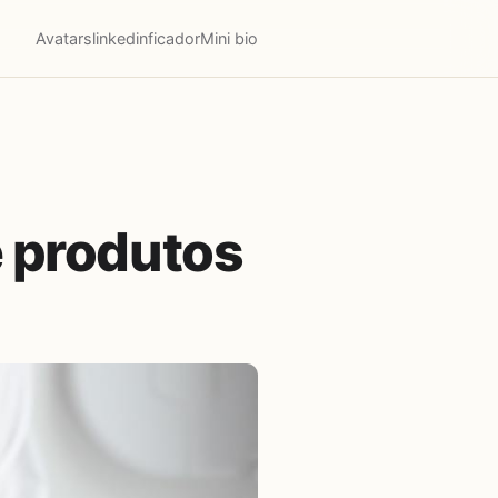
Avatars
linkedinficador
Mini bio
e produtos