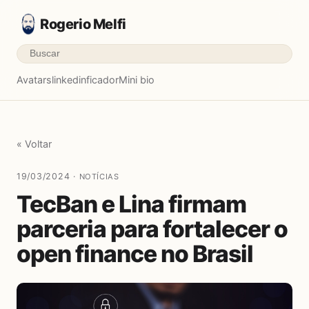
Rogerio Melfi
Avatars
linkedinficador
Mini bio
« Voltar
19/03/2024 ·
NOTÍCIAS
TecBan e Lina firmam
parceria para fortalecer o
open finance no Brasil