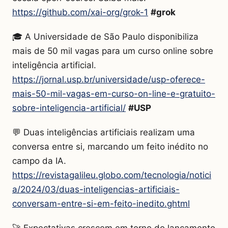
https://github.com/xai-org/grok-1
#grok
🎓 A Universidade de São Paulo disponibiliza
mais de 50 mil vagas para um curso online sobre
inteligência artificial.
https://jornal.usp.br/universidade/usp-oferece-
mais-50-mil-vagas-em-curso-on-line-e-gratuito-
sobre-inteligencia-artificial/
#USP
💬 Duas inteligências artificiais realizam uma
conversa entre si, marcando um feito inédito no
campo da IA.
https://revistagalileu.globo.com/tecnologia/notici
a/2024/03/duas-inteligencias-artificiais-
conversam-entre-si-em-feito-inedito.ghtml
🚀 Expectativas crescem em torno do lançamento