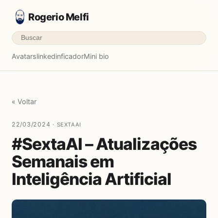
Rogerio Melfi
Avatars
linkedinficador
Mini bio
« Voltar
22/03/2024 ·
SEXTAAI
#SextaAI – Atualizações
Semanais em
Inteligência Artificial