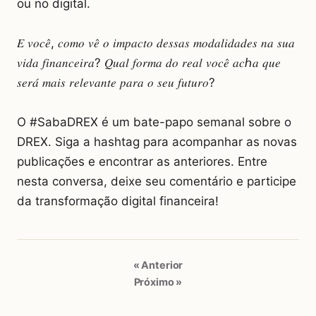
ou no digital.
𝐸 𝑣𝑜𝑐𝑒̂, 𝑐𝑜𝑚𝑜 𝑣𝑒̂ 𝑜 𝑖𝑚𝑝𝑎𝑐𝑡𝑜 𝑑𝑒𝑠𝑠𝑎𝑠 𝑚𝑜𝑑𝑎𝑙𝑖𝑑𝑎𝑑𝑒𝑠 𝑛𝑎 𝑠𝑢𝑎
𝑣𝑖𝑑𝑎 𝑓𝑖𝑛𝑎𝑛𝑐𝑒𝑖𝑟𝑎? 𝑄𝑢𝑎𝑙 𝑓𝑜𝑟𝑚𝑎 𝑑𝑜 𝑟𝑒𝑎𝑙 𝑣𝑜𝑐𝑒̂ 𝑎𝑐ℎ𝑎 𝑞𝑢𝑒
𝑠𝑒𝑟𝑎́ 𝑚𝑎𝑖𝑠 𝑟𝑒𝑙𝑒𝑣𝑎𝑛𝑡𝑒 𝑝𝑎𝑟𝑎 𝑜 𝑠𝑒𝑢 𝑓𝑢𝑡𝑢𝑟𝑜?
O #SabaDREX é um bate-papo semanal sobre o
DREX. Siga a hashtag para acompanhar as novas
publicações e encontrar as anteriores. Entre
nesta conversa, deixe seu comentário e participe
da transformação digital financeira!
« Anterior
Próximo »