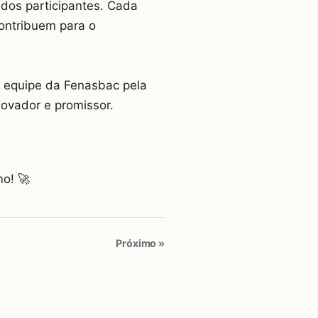
os participantes. Cada
contribuem para o
à equipe da Fenasbac pela
novador e promissor.
o! 🚀
Próximo »