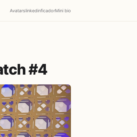
Avatars
linkedinficador
Mini bio
atch #4