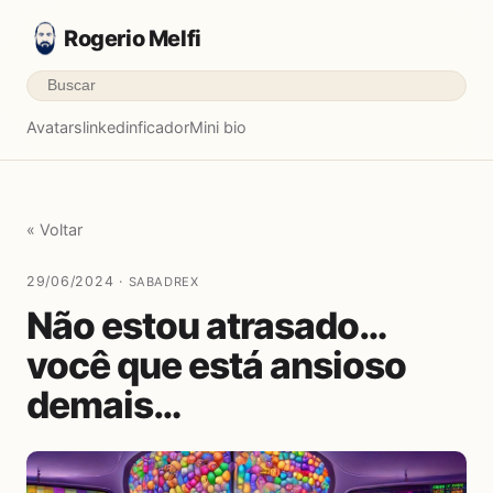
Rogerio Melfi
Avatars
linkedinficador
Mini bio
« Voltar
29/06/2024 ·
SABADREX
Não estou atrasado…
você que está ansioso
demais…