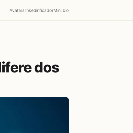
Avatars
linkedinficador
Mini bio
ifere dos