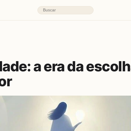
dade: a era da escol
or