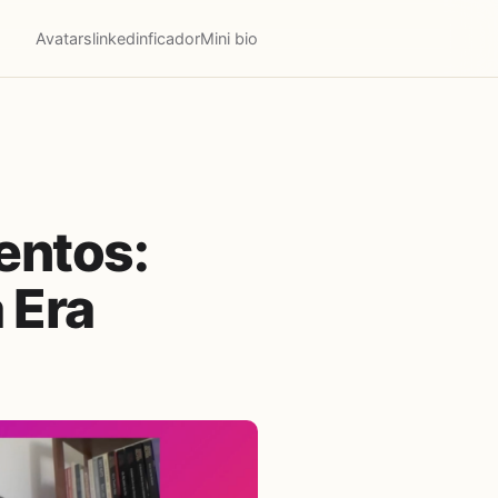
Avatars
linkedinficador
Mini bio
entos:
 Era