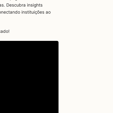
as. Descubra insights
onectando instituições ao
cado!