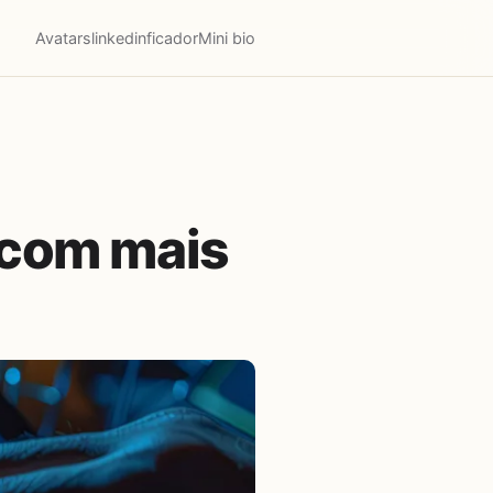
Avatars
linkedinficador
Mini bio
 com mais