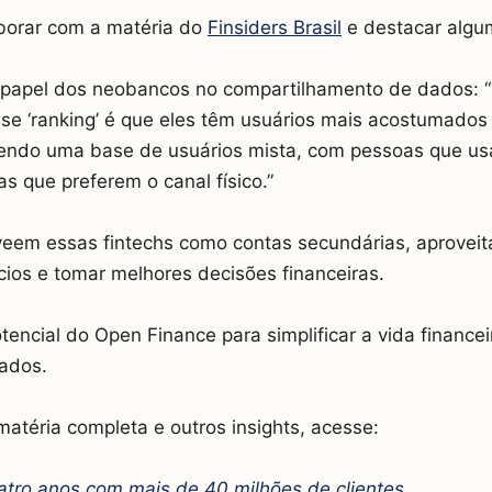
borar com a matéria do
Finsiders Brasil
e destacar algu
o papel dos neobancos no compartilhamento de dados: 
se ‘ranking’ é que eles têm usuários mais acostumados 
tendo uma base de usuários mista, com pessoas que usa
 que preferem o canal físico.”
 veem essas fintechs como contas secundárias, aprovei
ios e tomar melhores decisões financeiras.
encial do Open Finance para simplificar a vida finance
zados.
matéria completa e outros insights, acesse:
atro anos com mais de 40 milhões de clientes