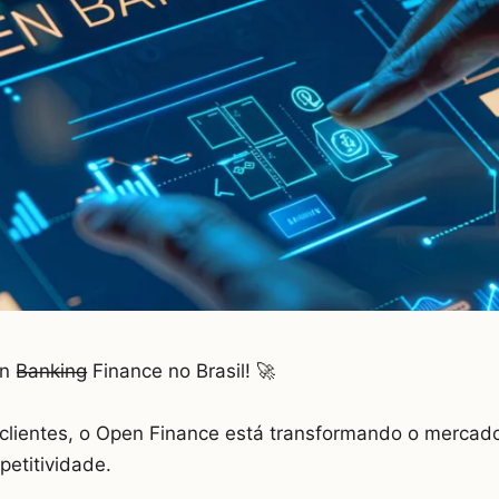
a̶n̶k̶i̶n̶g̶ Finance no Brasil! 🚀
lientes, o Open Finance está transformando o mercado f
etitividade.