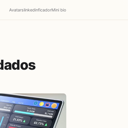
Avatars
linkedinficador
Mini bio
 dados