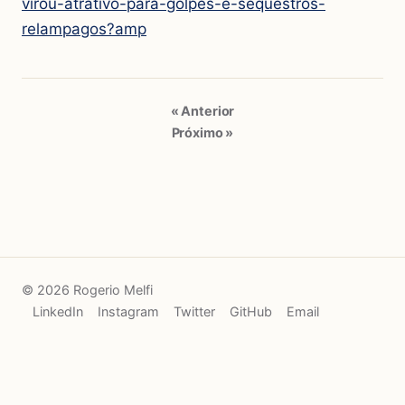
virou-atrativo-para-golpes-e-sequestros-
relampagos?amp
« Anterior
Próximo »
© 2026 Rogerio Melfi
LinkedIn
Instagram
Twitter
GitHub
Email