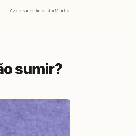
Avatars
linkedinficador
Mini bio
ão sumir?